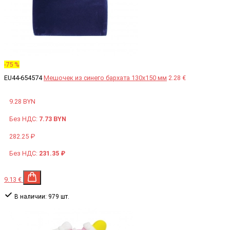
-75 %
EU44-654574
Мешочек из синего бархата 130x150 мм
2.28 €
9.28 BYN
Без НДС:
7.73 BYN
282.25 ₽
Без НДС:
231.35 ₽
9.13 €
В наличии:
979 шт.