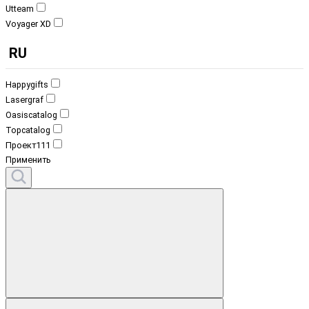
Utteam
Voyager XD
RU
Happygifts
Lasergraf
Oasiscatalog
Topcatalog
Проект111
Применить