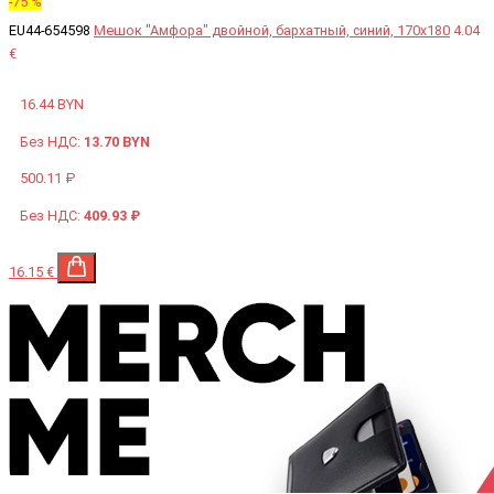
-75 %
EU44-654598
Мешок "Амфора" двойной, бархатный, синий, 170x180
4.04
€
16.44 BYN
Без НДС:
13.70 BYN
500.11 ₽
Без НДС:
409.93 ₽
16.15 €