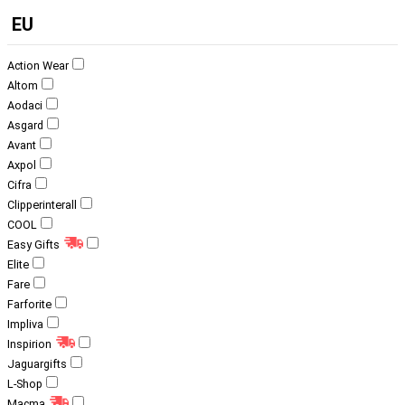
EU
Action Wear
Altom
Aodaci
Asgard
Avant
Axpol
Cifra
Clipperinterall
COOL
Easy Gifts
Elite
Fare
Farforite
Impliva
Inspirion
Jaguargifts
L-Shop
Macma