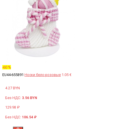
-60 %
EU44-655891
Носки бело-розовые
1.05 €
4.27 BYN
Без НДС:
3.56 BYN
129.98 ₽
Без НДС:
106.54 ₽