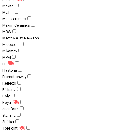
Makito
Malfini
Mart Ceramics
Maxim Ceramics
MBW
MerchMe BY New-Ton
Midocean
Mikamax
MPM
PF
Plastoria
Promotionway
Reflects
Richartz
Roly
Royal
Sagaform
Stamina
Stricker
TopPoint