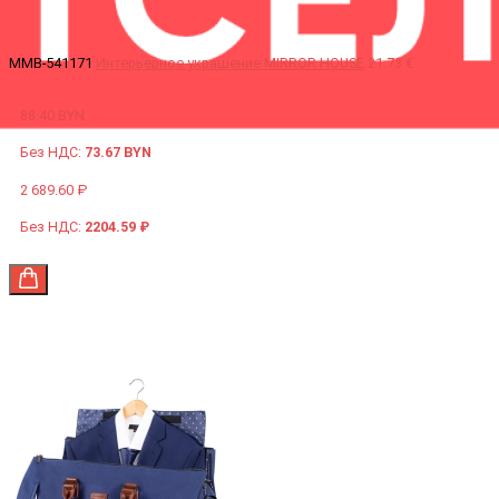
MMB-541171
Интерьерное украшение MIRROR HOUSE
21.73 €
88.40 BYN
Без НДС:
73.67 BYN
2 689.60 ₽
Без НДС:
2204.59 ₽
Остатки по запросу